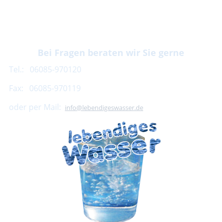
Bei Fragen beraten wir Sie gerne
Tel.: 06085-970120
Fax: 06085-970119
oder per Mail:
info@lebendigeswasser.de