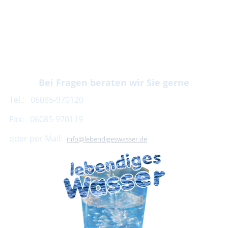
Bei Fragen beraten wir Sie gerne
Tel.: 06085-970120
Fax: 06085-970119
oder per Mail:
info@lebendigeswasser.de