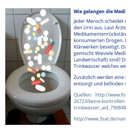
Wie gelangen die Medik
Jeder Mensch scheidet d
den Urin aus. Laut Ärzte
Medikamentenrückstände d
konsumierten Drogen. Dies
Klärwerken beseitigt. Das
gemischt Wieviele Medik
Landwirtschaft) sind? Die
Trinkwasser welches wir 
Zusätzlich werden eine u
entsorgt und befinden sic
Quellen: http://www.foc
26723/keine-kontrollen-k
trinkwasser_aid_790848.h
http://www.3sat.de/nano